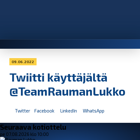
09.06.2022
Twiitti käyttäjältä
@TeamRaumanLukko
Twitter
Facebook
LinkedIn
WhatsApp
Seuraava kotiottelu
pe 07.08.2026 klo 10:00