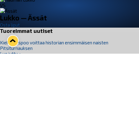
VS
Lukko — Ässät
Osta liput
Tuoreimmat uutiset
Kiekko-Espoo voittaa historian ensimmäisen naisten
Pitsiturnauksen
Lue juttu »
Pitsiturnauksen päiväliput on loppuunmyyty – Pitsitunnelmaan
pääset myös Marina Vistan terassilla
Lue juttu »
Lukko ja pirkanmaalainen vaatevalmistaja Nousu yhteistyöhön
Lue juttu »
Aapo Vanninen Nuorten Leijonien mukana
Lue juttu »
Rauman Lukko Oy on ostanut Marina Vista Oy:n liiketoiminnan
Raumalta
Lue juttu »