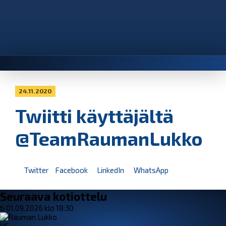
24.11.2020
Twiitti käyttäjältä
@TeamRaumanLukko
Twitter
Facebook
LinkedIn
WhatsApp
Seuraava kotiottelu
ti 01.09.2026 klo 18:30