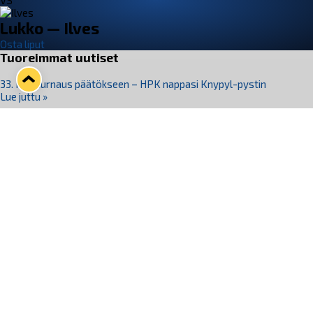
VS
Lukko — Ilves
Osta liput
Tuoreimmat uutiset
33. Pitsiturnaus päätökseen – HPK nappasi Knypyl-pystin
Lue juttu »
Otteluliput juhlakaudelle 26–27 nyt myynnissä!
Lue juttu »
Kiekko-Espoo voittaa historian ensimmäisen naisten
Pitsiturnauksen
Lue juttu »
Pitsiturnauksen päiväliput on loppuunmyyty – Pitsitunnelmaan
pääset myös Marina Vistan terassilla
Lue juttu »
Lukko ja pirkanmaalainen vaatevalmistaja Nousu yhteistyöhön
Lue juttu »
Seuraa Lukkoa somessa