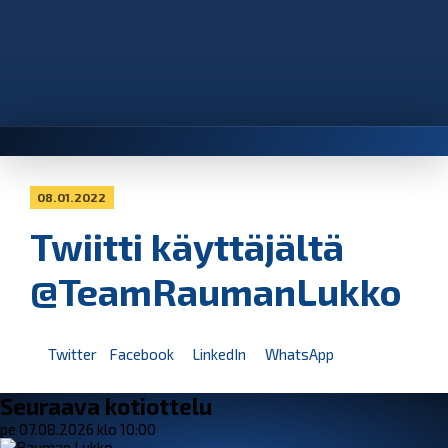
08.01.2022
Twiitti käyttäjältä
@TeamRaumanLukko
Twitter
Facebook
LinkedIn
WhatsApp
Seuraava kotiottelu
pe 07.08.2026 klo 10:00