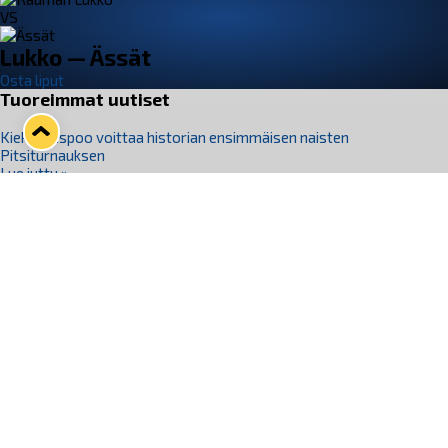
VS
Lukko — Ässät
Osta liput
Tuoreimmat uutiset
Kiekko-Espoo voittaa historian ensimmäisen naisten
Pitsiturnauksen
Lue juttu »
Pitsiturnauksen päiväliput on loppuunmyyty – Pitsitunnelmaan
pääset myös Marina Vistan terassilla
Lue juttu »
Lukko ja pirkanmaalainen vaatevalmistaja Nousu yhteistyöhön
Lue juttu »
Aapo Vanninen Nuorten Leijonien mukana
Lue juttu »
Rauman Lukko Oy on ostanut Marina Vista Oy:n liiketoiminnan
Raumalta
Lue juttu »