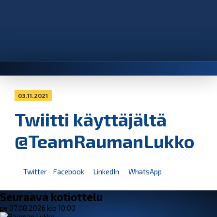
03.11.2021
Twiitti käyttäjältä
@TeamRaumanLukko
Twitter
Facebook
LinkedIn
WhatsApp
Seuraava kotiottelu
pe 07.08.2026 klo 10:00