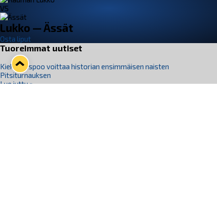
VS
Lukko — Ässät
Osta liput
Tuoreimmat uutiset
Kiekko-Espoo voittaa historian ensimmäisen naisten
Pitsiturnauksen
Lue juttu »
Pitsiturnauksen päiväliput on loppuunmyyty – Pitsitunnelmaan
pääset myös Marina Vistan terassilla
Lue juttu »
Lukko ja pirkanmaalainen vaatevalmistaja Nousu yhteistyöhön
Lue juttu »
Aapo Vanninen Nuorten Leijonien mukana
Lue juttu »
Rauman Lukko Oy on ostanut Marina Vista Oy:n liiketoiminnan
Raumalta
Lue juttu »