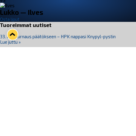
VS
Lukko — Ilves
Osta liput
Tuoreimmat uutiset
33. Pitsiturnaus päätökseen – HPK nappasi Knypyl-pystin
Lue juttu »
Otteluliput juhlakaudelle 26–27 nyt myynnissä!
Lue juttu »
Kiekko-Espoo voittaa historian ensimmäisen naisten
Pitsiturnauksen
Lue juttu »
Pitsiturnauksen päiväliput on loppuunmyyty – Pitsitunnelmaan
pääset myös Marina Vistan terassilla
Lue juttu »
Lukko ja pirkanmaalainen vaatevalmistaja Nousu yhteistyöhön
Lue juttu »
Seuraa Lukkoa somessa