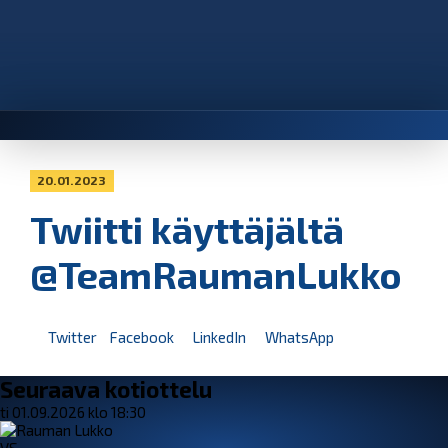
20.01.2023
Twiitti käyttäjältä
@TeamRaumanLukko
Twitter
Facebook
LinkedIn
WhatsApp
Seuraava kotiottelu
ti 01.09.2026 klo 18:30