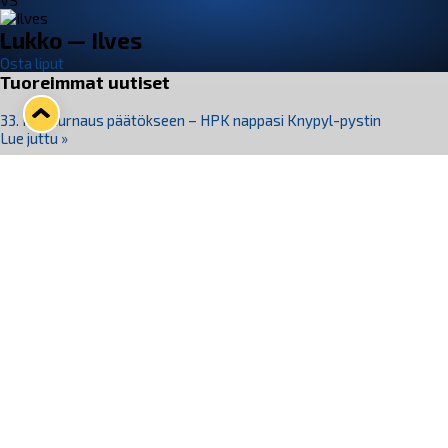
VS
Lukko — Ilves
Osta liput
Tuoreimmat uutiset
33. Pitsiturnaus päätökseen – HPK nappasi Knypyl-pystin
Lue juttu »
Otteluliput juhlakaudelle 26–27 nyt myynnissä!
Lue juttu »
Kiekko-Espoo voittaa historian ensimmäisen naisten
Pitsiturnauksen
Lue juttu »
Pitsiturnauksen päiväliput on loppuunmyyty – Pitsitunnelmaan
pääset myös Marina Vistan terassilla
Lue juttu »
Lukko ja pirkanmaalainen vaatevalmistaja Nousu yhteistyöhön
Lue juttu »
Seuraa Lukkoa somessa