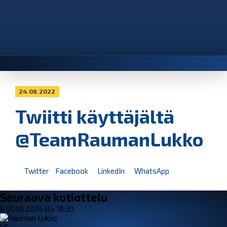
24.08.2022
Twiitti käyttäjältä
@TeamRaumanLukko
Twitter
Facebook
LinkedIn
WhatsApp
Seuraava kotiottelu
ti 01.09.2026 klo 18:30