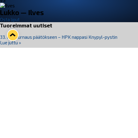
VS
Lukko — Ilves
Osta liput
Tuoreimmat uutiset
33. Pitsiturnaus päätökseen – HPK nappasi Knypyl-pystin
Lue juttu »
Otteluliput juhlakaudelle 26–27 nyt myynnissä!
Lue juttu »
Kiekko-Espoo voittaa historian ensimmäisen naisten
Pitsiturnauksen
Lue juttu »
Pitsiturnauksen päiväliput on loppuunmyyty – Pitsitunnelmaan
pääset myös Marina Vistan terassilla
Lue juttu »
Lukko ja pirkanmaalainen vaatevalmistaja Nousu yhteistyöhön
Lue juttu »
Seuraa Lukkoa somessa