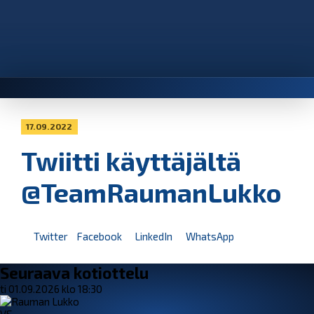
17.09.2022
Twiitti käyttäjältä
@TeamRaumanLukko
Twitter
Facebook
LinkedIn
WhatsApp
Seuraava kotiottelu
ti 01.09.2026 klo 18:30