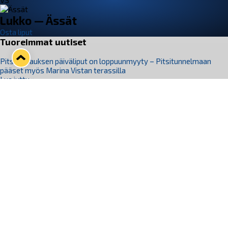
VS
Lukko — Ässät
Osta liput
Tuoreimmat uutiset
Pitsiturnauksen päiväliput on loppuunmyyty – Pitsitunnelmaan
pääset myös Marina Vistan terassilla
Lue juttu »
Lukko ja pirkanmaalainen vaatevalmistaja Nousu yhteistyöhön
Lue juttu »
Aapo Vanninen Nuorten Leijonien mukana
Lue juttu »
Rauman Lukko Oy on ostanut Marina Vista Oy:n liiketoiminnan
Raumalta
Lue juttu »
Varausviikonloppu oli kiireinen Jakub Florisille
Lue juttu »
Seuraa Lukkoa somessa