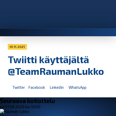
01.11.2021
Twiitti käyttäjältä
@TeamRaumanLukko
Twitter
Facebook
LinkedIn
WhatsApp
Seuraava kotiottelu
pe 07.08.2026 klo 10:00