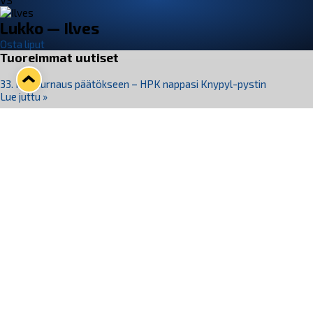
VS
Lukko — Ilves
Osta liput
Tuoreimmat uutiset
33. Pitsiturnaus päätökseen – HPK nappasi Knypyl-pystin
Lue juttu »
Otteluliput juhlakaudelle 26–27 nyt myynnissä!
Lue juttu »
Kiekko-Espoo voittaa historian ensimmäisen naisten
Pitsiturnauksen
Lue juttu »
Pitsiturnauksen päiväliput on loppuunmyyty – Pitsitunnelmaan
pääset myös Marina Vistan terassilla
Lue juttu »
Lukko ja pirkanmaalainen vaatevalmistaja Nousu yhteistyöhön
Lue juttu »
Seuraa Lukkoa somessa