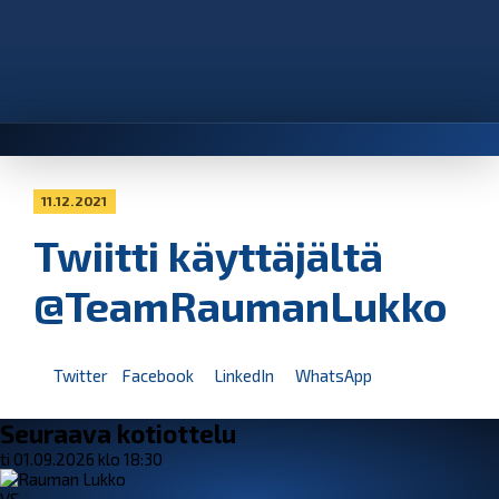
11.12.2021
Twiitti käyttäjältä
@TeamRaumanLukko
Twitter
Facebook
LinkedIn
WhatsApp
Seuraava kotiottelu
ti 01.09.2026 klo 18:30