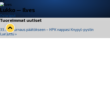
VS
Lukko — Ilves
Osta liput
Tuoreimmat uutiset
33. Pitsiturnaus päätökseen – HPK nappasi Knypyl-pystin
Lue juttu »
Otteluliput juhlakaudelle 26–27 nyt myynnissä!
Lue juttu »
Kiekko-Espoo voittaa historian ensimmäisen naisten
Pitsiturnauksen
Lue juttu »
Pitsiturnauksen päiväliput on loppuunmyyty – Pitsitunnelmaan
pääset myös Marina Vistan terassilla
Lue juttu »
Lukko ja pirkanmaalainen vaatevalmistaja Nousu yhteistyöhön
Lue juttu »
Seuraa Lukkoa somessa