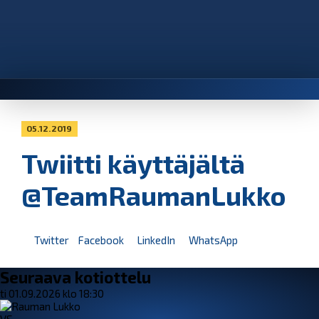
05.12.2019
Twiitti käyttäjältä
@TeamRaumanLukko
Twitter
Facebook
LinkedIn
WhatsApp
Seuraava kotiottelu
ti 01.09.2026 klo 18:30