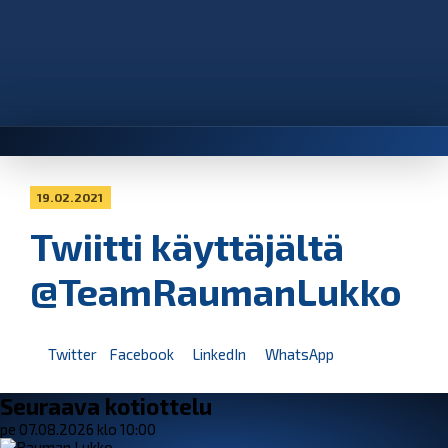
19.02.2021
Twiitti käyttäjältä
@TeamRaumanLukko
Twitter
Facebook
LinkedIn
WhatsApp
Seuraava kotiottelu
pe 07.08.2026 klo 10:00