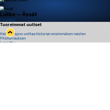
VS
Lukko — Ässät
Osta liput
Tuoreimmat uutiset
Kiekko-Espoo voittaa historian ensimmäisen naisten
Pitsiturnauksen
Lue juttu »
Pitsiturnauksen päiväliput on loppuunmyyty – Pitsitunnelmaan
pääset myös Marina Vistan terassilla
Lue juttu »
Lukko ja pirkanmaalainen vaatevalmistaja Nousu yhteistyöhön
Lue juttu »
Aapo Vanninen Nuorten Leijonien mukana
Lue juttu »
Rauman Lukko Oy on ostanut Marina Vista Oy:n liiketoiminnan
Raumalta
Lue juttu »