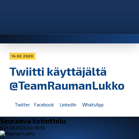
14.02.2020
Twiitti käyttäjältä
@TeamRaumanLukko
Twitter
Facebook
LinkedIn
WhatsApp
Seuraava kotiottelu
ti 01.09.2026 klo 18:30