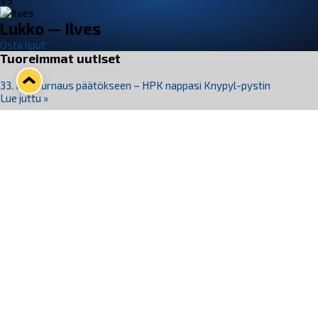
VS
Lukko — Ilves
Osta liput
Tuoreimmat uutiset
33. Pitsiturnaus päätökseen – HPK nappasi Knypyl-pystin
Lue juttu »
Otteluliput juhlakaudelle 26–27 nyt myynnissä!
Lue juttu »
Kiekko-Espoo voittaa historian ensimmäisen naisten
Pitsiturnauksen
Lue juttu »
Pitsiturnauksen päiväliput on loppuunmyyty – Pitsitunnelmaan
pääset myös Marina Vistan terassilla
Lue juttu »
Lukko ja pirkanmaalainen vaatevalmistaja Nousu yhteistyöhön
Lue juttu »
Seuraa Lukkoa somessa