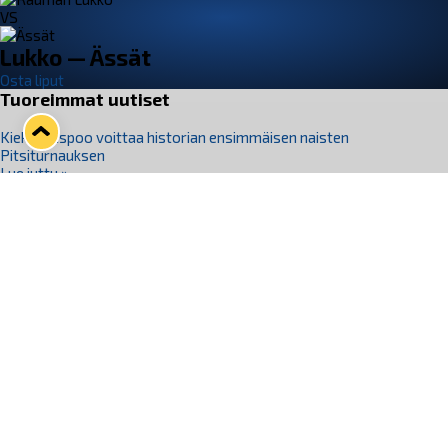
VS
Lukko — Ässät
Osta liput
Tuoreimmat uutiset
Kiekko-Espoo voittaa historian ensimmäisen naisten
Pitsiturnauksen
Lue juttu »
Pitsiturnauksen päiväliput on loppuunmyyty – Pitsitunnelmaan
pääset myös Marina Vistan terassilla
Lue juttu »
Lukko ja pirkanmaalainen vaatevalmistaja Nousu yhteistyöhön
Lue juttu »
Aapo Vanninen Nuorten Leijonien mukana
Lue juttu »
Rauman Lukko Oy on ostanut Marina Vista Oy:n liiketoiminnan
Raumalta
Lue juttu »