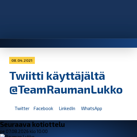
08.04.2021
Twiitti käyttäjältä
@TeamRaumanLukko
Twitter
Facebook
LinkedIn
WhatsApp
Seuraava kotiottelu
pe 07.08.2026 klo 10:00