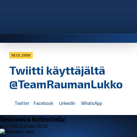
18.12.2019
Twiitti käyttäjältä
@TeamRaumanLukko
Twitter
Facebook
LinkedIn
WhatsApp
Seuraava kotiottelu
pe 07.08.2026 klo 10:00