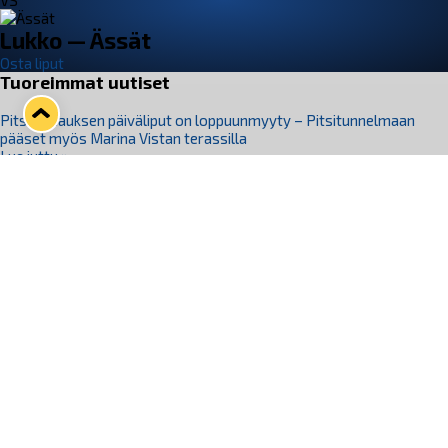
VS
Lukko — Ässät
Osta liput
Tuoreimmat uutiset
Pitsiturnauksen päiväliput on loppuunmyyty – Pitsitunnelmaan
pääset myös Marina Vistan terassilla
Lue juttu »
Lukko ja pirkanmaalainen vaatevalmistaja Nousu yhteistyöhön
Lue juttu »
Aapo Vanninen Nuorten Leijonien mukana
Lue juttu »
Rauman Lukko Oy on ostanut Marina Vista Oy:n liiketoiminnan
Raumalta
Lue juttu »
Varausviikonloppu oli kiireinen Jakub Florisille
Lue juttu »
Seuraa Lukkoa somessa