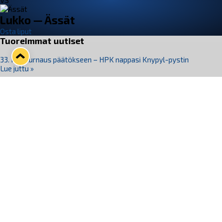
VS
Lukko — Ässät
Osta liput
Tuoreimmat uutiset
33. Pitsiturnaus päätökseen – HPK nappasi Knypyl-pystin
Lue juttu »
Otteluliput juhlakaudelle 26–27 nyt myynnissä!
Lue juttu »
Kiekko-Espoo voittaa historian ensimmäisen naisten
Pitsiturnauksen
Lue juttu »
Pitsiturnauksen päiväliput on loppuunmyyty – Pitsitunnelmaan
pääset myös Marina Vistan terassilla
Lue juttu »
Lukko ja pirkanmaalainen vaatevalmistaja Nousu yhteistyöhön
Lue juttu »
Seuraa Lukkoa somessa