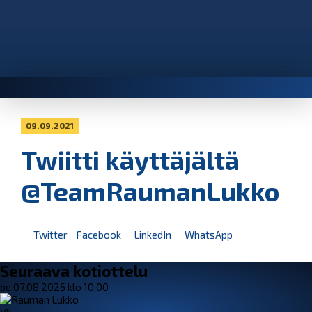
09.09.2021
Twiitti käyttäjältä
@TeamRaumanLukko
Twitter
Facebook
LinkedIn
WhatsApp
Seuraava kotiottelu
pe 07.08.2026 klo 10:00