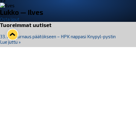
VS
Lukko — Ilves
Osta liput
Tuoreimmat uutiset
33. Pitsiturnaus päätökseen – HPK nappasi Knypyl-pystin
Lue juttu »
Otteluliput juhlakaudelle 26–27 nyt myynnissä!
Lue juttu »
Kiekko-Espoo voittaa historian ensimmäisen naisten
Pitsiturnauksen
Lue juttu »
Pitsiturnauksen päiväliput on loppuunmyyty – Pitsitunnelmaan
pääset myös Marina Vistan terassilla
Lue juttu »
Lukko ja pirkanmaalainen vaatevalmistaja Nousu yhteistyöhön
Lue juttu »
Seuraa Lukkoa somessa