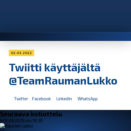
02.03.2022
Twiitti käyttäjältä
@TeamRaumanLukko
Twitter
Facebook
LinkedIn
WhatsApp
Seuraava kotiottelu
ti 01.09.2026 klo 18:30