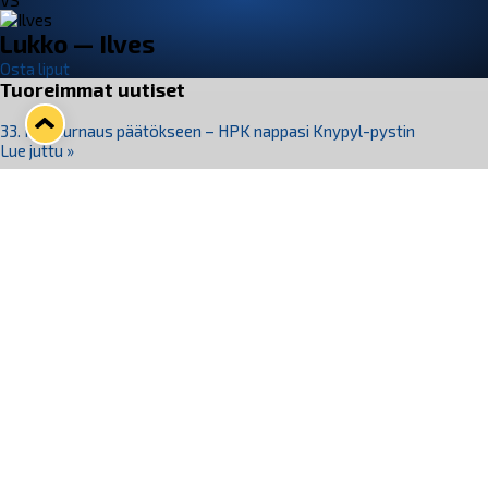
VS
Lukko — Ilves
Osta liput
Tuoreimmat uutiset
33. Pitsiturnaus päätökseen – HPK nappasi Knypyl-pystin
Lue juttu »
Otteluliput juhlakaudelle 26–27 nyt myynnissä!
Lue juttu »
Kiekko-Espoo voittaa historian ensimmäisen naisten
Pitsiturnauksen
Lue juttu »
Pitsiturnauksen päiväliput on loppuunmyyty – Pitsitunnelmaan
pääset myös Marina Vistan terassilla
Lue juttu »
Lukko ja pirkanmaalainen vaatevalmistaja Nousu yhteistyöhön
Lue juttu »
Seuraa Lukkoa somessa