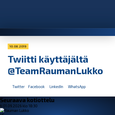
10.08.2019
Twiitti käyttäjältä
@TeamRaumanLukko
Twitter
Facebook
LinkedIn
WhatsApp
Seuraava kotiottelu
ti 01.09.2026 klo 18:30