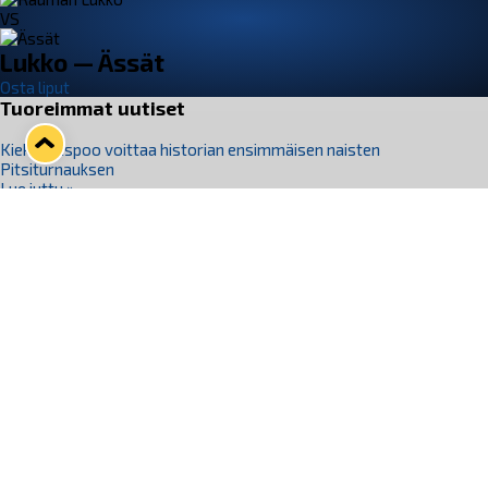
VS
Lukko — Ässät
Osta liput
Tuoreimmat uutiset
Kiekko-Espoo voittaa historian ensimmäisen naisten
Pitsiturnauksen
Lue juttu »
Pitsiturnauksen päiväliput on loppuunmyyty – Pitsitunnelmaan
pääset myös Marina Vistan terassilla
Lue juttu »
Lukko ja pirkanmaalainen vaatevalmistaja Nousu yhteistyöhön
Lue juttu »
Aapo Vanninen Nuorten Leijonien mukana
Lue juttu »
Rauman Lukko Oy on ostanut Marina Vista Oy:n liiketoiminnan
Raumalta
Lue juttu »