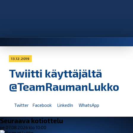
13.12.2019
Twiitti käyttäjältä
@TeamRaumanLukko
Twitter
Facebook
LinkedIn
WhatsApp
Seuraava kotiottelu
pe 07.08.2026 klo 10:00