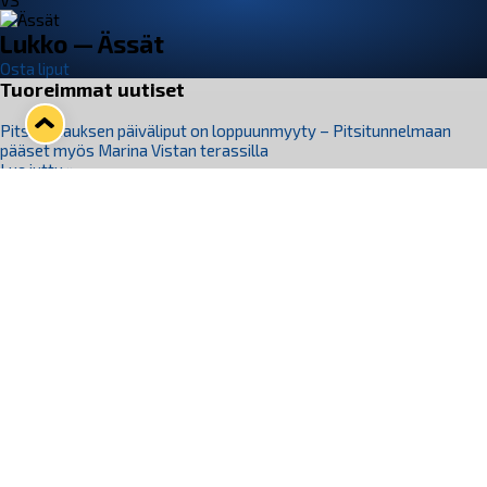
VS
Lukko — Ässät
Osta liput
Tuoreimmat uutiset
Pitsiturnauksen päiväliput on loppuunmyyty – Pitsitunnelmaan
pääset myös Marina Vistan terassilla
Lue juttu »
Lukko ja pirkanmaalainen vaatevalmistaja Nousu yhteistyöhön
Lue juttu »
Aapo Vanninen Nuorten Leijonien mukana
Lue juttu »
Rauman Lukko Oy on ostanut Marina Vista Oy:n liiketoiminnan
Raumalta
Lue juttu »
Varausviikonloppu oli kiireinen Jakub Florisille
Lue juttu »
Seuraa Lukkoa somessa