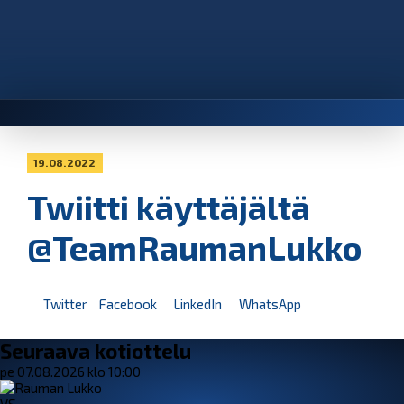
19.08.2022
Twiitti käyttäjältä
@TeamRaumanLukko
Twitter
Facebook
LinkedIn
WhatsApp
Seuraava kotiottelu
pe 07.08.2026 klo 10:00