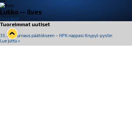
VS
Lukko — Ilves
Osta liput
Tuoreimmat uutiset
33. Pitsiturnaus päätökseen – HPK nappasi Knypyl-pystin
Lue juttu »
Otteluliput juhlakaudelle 26–27 nyt myynnissä!
Lue juttu »
Kiekko-Espoo voittaa historian ensimmäisen naisten
Pitsiturnauksen
Lue juttu »
Pitsiturnauksen päiväliput on loppuunmyyty – Pitsitunnelmaan
pääset myös Marina Vistan terassilla
Lue juttu »
Lukko ja pirkanmaalainen vaatevalmistaja Nousu yhteistyöhön
Lue juttu »
Seuraa Lukkoa somessa