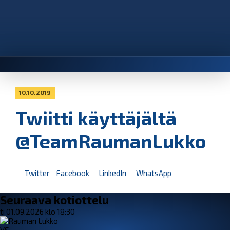
10.10.2019
Twiitti käyttäjältä
@TeamRaumanLukko
Twitter
Facebook
LinkedIn
WhatsApp
Seuraava kotiottelu
ti 01.09.2026 klo 18:30