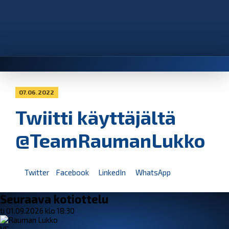
07.06.2022
Twiitti käyttäjältä
@TeamRaumanLukko
Twitter
Facebook
LinkedIn
WhatsApp
Seuraava kotiottelu
ti 01.09.2026 klo 18:30