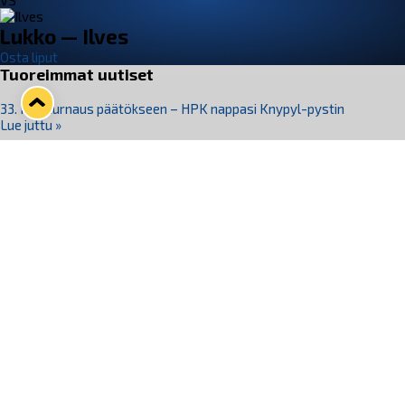
VS
Lukko — Ilves
Osta liput
Tuoreimmat uutiset
33. Pitsiturnaus päätökseen – HPK nappasi Knypyl-pystin
Lue juttu »
Otteluliput juhlakaudelle 26–27 nyt myynnissä!
Lue juttu »
Kiekko-Espoo voittaa historian ensimmäisen naisten
Pitsiturnauksen
Lue juttu »
Pitsiturnauksen päiväliput on loppuunmyyty – Pitsitunnelmaan
pääset myös Marina Vistan terassilla
Lue juttu »
Lukko ja pirkanmaalainen vaatevalmistaja Nousu yhteistyöhön
Lue juttu »
Seuraa Lukkoa somessa