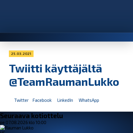
25.03.2021
Twiitti käyttäjältä
@TeamRaumanLukko
Twitter
Facebook
LinkedIn
WhatsApp
Seuraava kotiottelu
pe 07.08.2026 klo 10:00