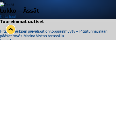
VS
Lukko — Ässät
Osta liput
Tuoreimmat uutiset
Pitsiturnauksen päiväliput on loppuunmyyty – Pitsitunnelmaan
pääset myös Marina Vistan terassilla
Lue juttu »
Lukko ja pirkanmaalainen vaatevalmistaja Nousu yhteistyöhön
Lue juttu »
Aapo Vanninen Nuorten Leijonien mukana
Lue juttu »
Rauman Lukko Oy on ostanut Marina Vista Oy:n liiketoiminnan
Raumalta
Lue juttu »
Varausviikonloppu oli kiireinen Jakub Florisille
Lue juttu »
Seuraa Lukkoa somessa