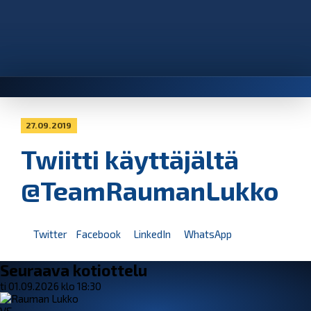
27.09.2019
Twiitti käyttäjältä
@TeamRaumanLukko
Twitter
Facebook
LinkedIn
WhatsApp
Seuraava kotiottelu
ti 01.09.2026 klo 18:30