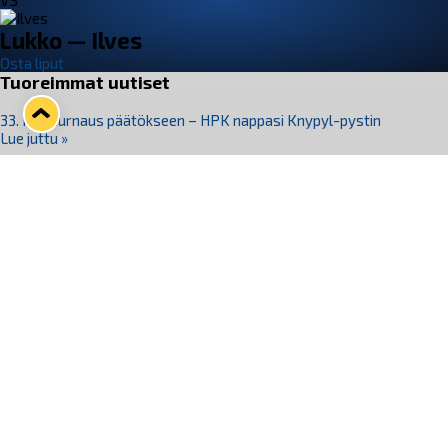
VS
Lukko — Ilves
Osta liput
Tuoreimmat uutiset
33. Pitsiturnaus päätökseen – HPK nappasi Knypyl-pystin
Lue juttu »
Otteluliput juhlakaudelle 26–27 nyt myynnissä!
Lue juttu »
Kiekko-Espoo voittaa historian ensimmäisen naisten
Pitsiturnauksen
Lue juttu »
Pitsiturnauksen päiväliput on loppuunmyyty – Pitsitunnelmaan
pääset myös Marina Vistan terassilla
Lue juttu »
Lukko ja pirkanmaalainen vaatevalmistaja Nousu yhteistyöhön
Lue juttu »
Seuraa Lukkoa somessa