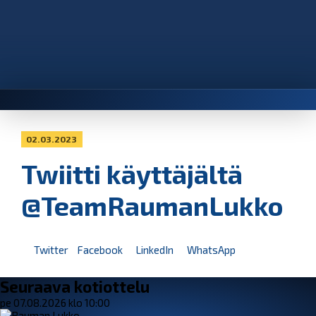
02.03.2023
Twiitti käyttäjältä
@TeamRaumanLukko
Twitter
Facebook
LinkedIn
WhatsApp
Seuraava kotiottelu
pe 07.08.2026 klo 10:00