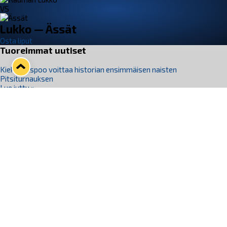
VS
Lukko — Ässät
Osta liput
Tuoreimmat uutiset
Kiekko-Espoo voittaa historian ensimmäisen naisten
Pitsiturnauksen
Lue juttu »
Pitsiturnauksen päiväliput on loppuunmyyty – Pitsitunnelmaan
pääset myös Marina Vistan terassilla
Lue juttu »
Lukko ja pirkanmaalainen vaatevalmistaja Nousu yhteistyöhön
Lue juttu »
Aapo Vanninen Nuorten Leijonien mukana
Lue juttu »
Rauman Lukko Oy on ostanut Marina Vista Oy:n liiketoiminnan
Raumalta
Lue juttu »