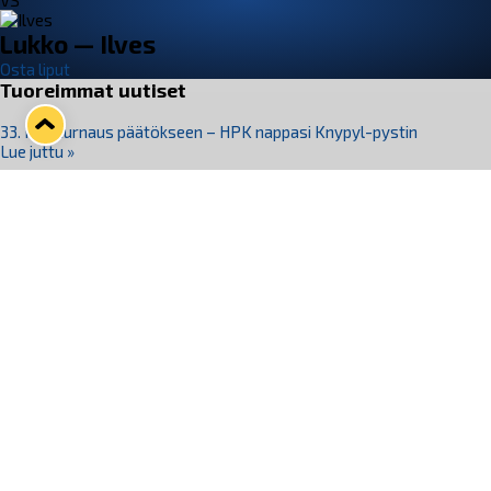
VS
Lukko — Ilves
Osta liput
Tuoreimmat uutiset
33. Pitsiturnaus päätökseen – HPK nappasi Knypyl-pystin
Lue juttu »
Otteluliput juhlakaudelle 26–27 nyt myynnissä!
Lue juttu »
Kiekko-Espoo voittaa historian ensimmäisen naisten
Pitsiturnauksen
Lue juttu »
Pitsiturnauksen päiväliput on loppuunmyyty – Pitsitunnelmaan
pääset myös Marina Vistan terassilla
Lue juttu »
Lukko ja pirkanmaalainen vaatevalmistaja Nousu yhteistyöhön
Lue juttu »
Seuraa Lukkoa somessa