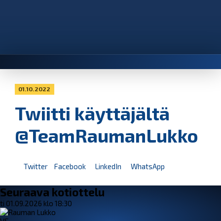
01.10.2022
Twiitti käyttäjältä
@TeamRaumanLukko
Twitter
Facebook
LinkedIn
WhatsApp
Seuraava kotiottelu
ti 01.09.2026 klo 18:30