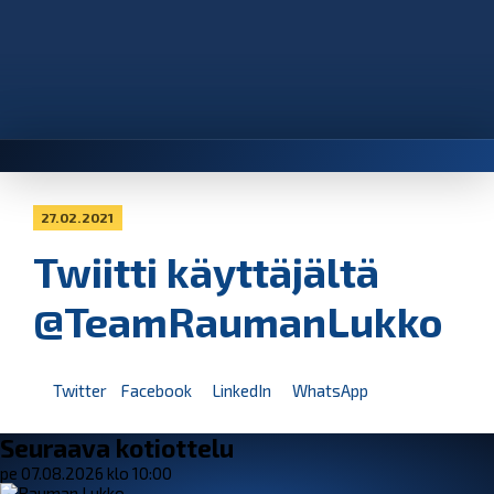
27.02.2021
Twiitti käyttäjältä
@TeamRaumanLukko
Twitter
Facebook
LinkedIn
WhatsApp
Seuraava kotiottelu
pe 07.08.2026 klo 10:00