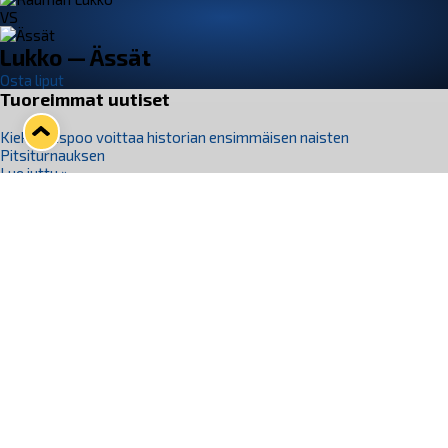
VS
Lukko — Ässät
Osta liput
Tuoreimmat uutiset
Kiekko-Espoo voittaa historian ensimmäisen naisten
Pitsiturnauksen
Lue juttu »
Pitsiturnauksen päiväliput on loppuunmyyty – Pitsitunnelmaan
pääset myös Marina Vistan terassilla
Lue juttu »
Lukko ja pirkanmaalainen vaatevalmistaja Nousu yhteistyöhön
Lue juttu »
Aapo Vanninen Nuorten Leijonien mukana
Lue juttu »
Rauman Lukko Oy on ostanut Marina Vista Oy:n liiketoiminnan
Raumalta
Lue juttu »