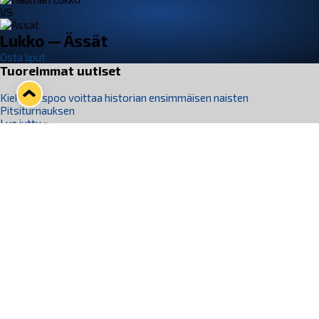
VS
Lukko — Ässät
Osta liput
Tuoreimmat uutiset
Kiekko-Espoo voittaa historian ensimmäisen naisten
Pitsiturnauksen
Lue juttu »
Pitsiturnauksen päiväliput on loppuunmyyty – Pitsitunnelmaan
pääset myös Marina Vistan terassilla
Lue juttu »
Lukko ja pirkanmaalainen vaatevalmistaja Nousu yhteistyöhön
Lue juttu »
Aapo Vanninen Nuorten Leijonien mukana
Lue juttu »
Rauman Lukko Oy on ostanut Marina Vista Oy:n liiketoiminnan
Raumalta
Lue juttu »