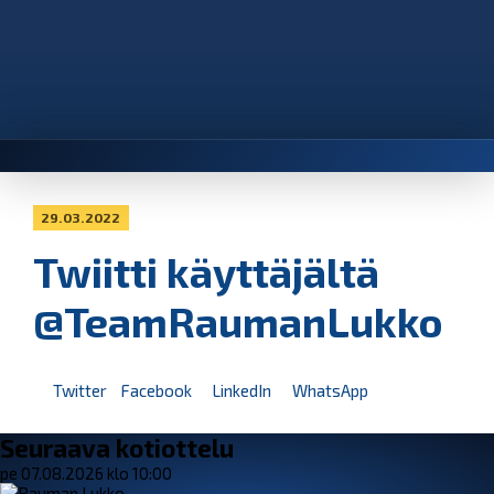
29.03.2022
Twiitti käyttäjältä
@TeamRaumanLukko
Twitter
Facebook
LinkedIn
WhatsApp
Seuraava kotiottelu
pe 07.08.2026 klo 10:00