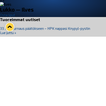
VS
Lukko — Ilves
Osta liput
Tuoreimmat uutiset
33. Pitsiturnaus päätökseen – HPK nappasi Knypyl-pystin
Lue juttu »
Otteluliput juhlakaudelle 26–27 nyt myynnissä!
Lue juttu »
Kiekko-Espoo voittaa historian ensimmäisen naisten
Pitsiturnauksen
Lue juttu »
Pitsiturnauksen päiväliput on loppuunmyyty – Pitsitunnelmaan
pääset myös Marina Vistan terassilla
Lue juttu »
Lukko ja pirkanmaalainen vaatevalmistaja Nousu yhteistyöhön
Lue juttu »
Seuraa Lukkoa somessa