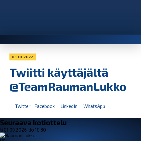
03.01.2022
Twiitti käyttäjältä
@TeamRaumanLukko
Twitter
Facebook
LinkedIn
WhatsApp
Seuraava kotiottelu
ti 01.09.2026 klo 18:30