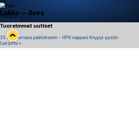
VS
Lukko — Ilves
Osta liput
Tuoreimmat uutiset
33. Pitsiturnaus päätökseen – HPK nappasi Knypyl-pystin
Lue juttu »
Otteluliput juhlakaudelle 26–27 nyt myynnissä!
Lue juttu »
Kiekko-Espoo voittaa historian ensimmäisen naisten
Pitsiturnauksen
Lue juttu »
Pitsiturnauksen päiväliput on loppuunmyyty – Pitsitunnelmaan
pääset myös Marina Vistan terassilla
Lue juttu »
Lukko ja pirkanmaalainen vaatevalmistaja Nousu yhteistyöhön
Lue juttu »
Seuraa Lukkoa somessa