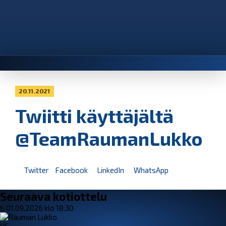
20.11.2021
Twiitti käyttäjältä
@TeamRaumanLukko
Twitter
Facebook
LinkedIn
WhatsApp
Seuraava kotiottelu
ti 01.09.2026 klo 18:30