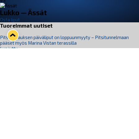
VS
Lukko — Ässät
Osta liput
Tuoreimmat uutiset
Pitsiturnauksen päiväliput on loppuunmyyty – Pitsitunnelmaan
pääset myös Marina Vistan terassilla
Lue juttu »
Lukko ja pirkanmaalainen vaatevalmistaja Nousu yhteistyöhön
Lue juttu »
Aapo Vanninen Nuorten Leijonien mukana
Lue juttu »
Rauman Lukko Oy on ostanut Marina Vista Oy:n liiketoiminnan
Raumalta
Lue juttu »
Varausviikonloppu oli kiireinen Jakub Florisille
Lue juttu »
Seuraa Lukkoa somessa