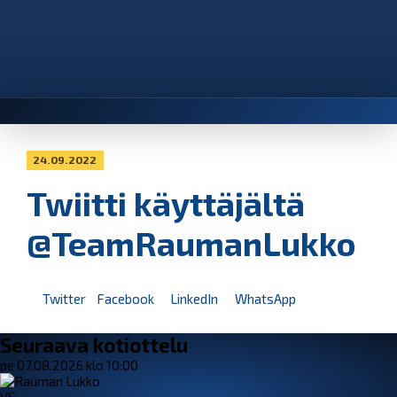
24.09.2022
Twiitti käyttäjältä
@TeamRaumanLukko
Twitter
Facebook
LinkedIn
WhatsApp
Seuraava kotiottelu
pe 07.08.2026 klo 10:00