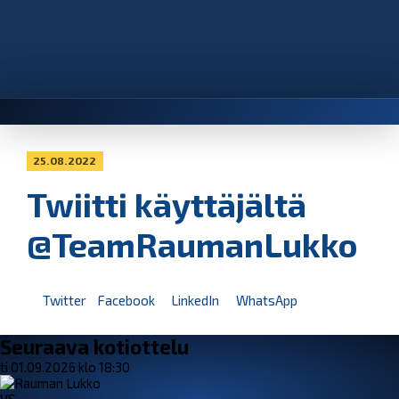
25.08.2022
Twiitti käyttäjältä
@TeamRaumanLukko
Twitter
Facebook
LinkedIn
WhatsApp
Seuraava kotiottelu
ti 01.09.2026 klo 18:30