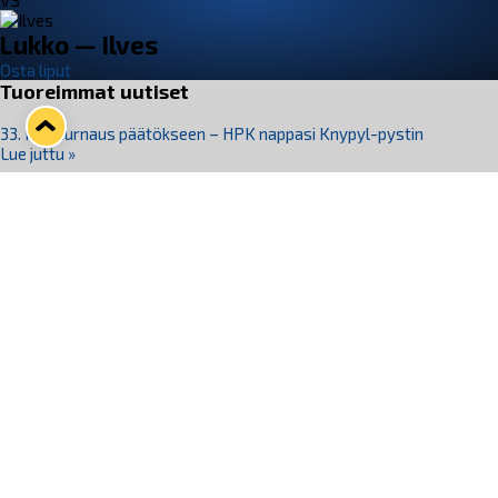
VS
Lukko — Ilves
Osta liput
Tuoreimmat uutiset
33. Pitsiturnaus päätökseen – HPK nappasi Knypyl-pystin
Lue juttu »
Otteluliput juhlakaudelle 26–27 nyt myynnissä!
Lue juttu »
Kiekko-Espoo voittaa historian ensimmäisen naisten
Pitsiturnauksen
Lue juttu »
Pitsiturnauksen päiväliput on loppuunmyyty – Pitsitunnelmaan
pääset myös Marina Vistan terassilla
Lue juttu »
Lukko ja pirkanmaalainen vaatevalmistaja Nousu yhteistyöhön
Lue juttu »
Seuraa Lukkoa somessa