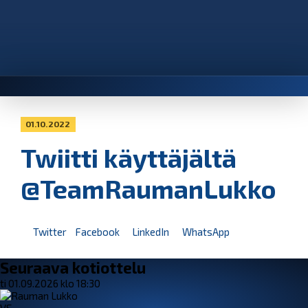
01.10.2022
Twiitti käyttäjältä
@TeamRaumanLukko
Twitter
Facebook
LinkedIn
WhatsApp
Seuraava kotiottelu
ti 01.09.2026 klo 18:30