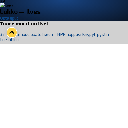
VS
Lukko — Ilves
Osta liput
Tuoreimmat uutiset
33. Pitsiturnaus päätökseen – HPK nappasi Knypyl-pystin
Lue juttu »
Otteluliput juhlakaudelle 26–27 nyt myynnissä!
Lue juttu »
Kiekko-Espoo voittaa historian ensimmäisen naisten
Pitsiturnauksen
Lue juttu »
Pitsiturnauksen päiväliput on loppuunmyyty – Pitsitunnelmaan
pääset myös Marina Vistan terassilla
Lue juttu »
Lukko ja pirkanmaalainen vaatevalmistaja Nousu yhteistyöhön
Lue juttu »
Seuraa Lukkoa somessa