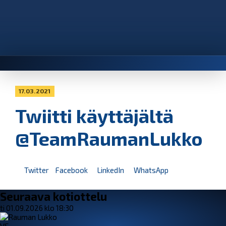
17.03.2021
Twiitti käyttäjältä
@TeamRaumanLukko
Twitter
Facebook
LinkedIn
WhatsApp
Seuraava kotiottelu
ti 01.09.2026 klo 18:30