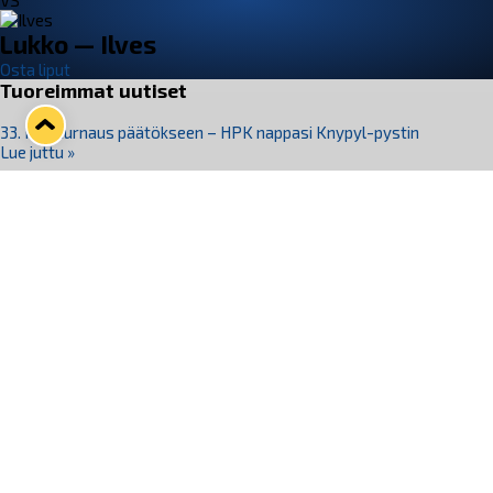
VS
Lukko — Ilves
Osta liput
Tuoreimmat uutiset
33. Pitsiturnaus päätökseen – HPK nappasi Knypyl-pystin
Lue juttu »
Otteluliput juhlakaudelle 26–27 nyt myynnissä!
Lue juttu »
Kiekko-Espoo voittaa historian ensimmäisen naisten
Pitsiturnauksen
Lue juttu »
Pitsiturnauksen päiväliput on loppuunmyyty – Pitsitunnelmaan
pääset myös Marina Vistan terassilla
Lue juttu »
Lukko ja pirkanmaalainen vaatevalmistaja Nousu yhteistyöhön
Lue juttu »
Seuraa Lukkoa somessa