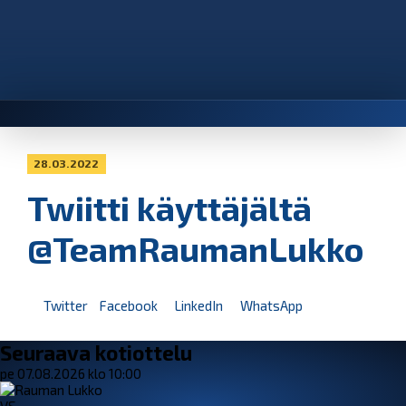
28.03.2022
Twiitti käyttäjältä
@TeamRaumanLukko
Twitter
Facebook
LinkedIn
WhatsApp
Seuraava kotiottelu
pe 07.08.2026 klo 10:00