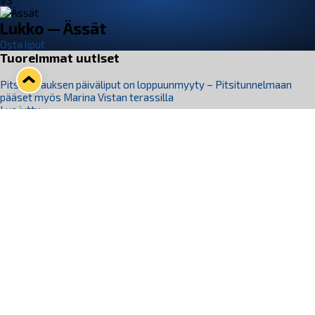
VS
Lukko — Ässät
Osta liput
Tuoreimmat uutiset
Pitsiturnauksen päiväliput on loppuunmyyty – Pitsitunnelmaan
pääset myös Marina Vistan terassilla
Lue juttu »
Lukko ja pirkanmaalainen vaatevalmistaja Nousu yhteistyöhön
Lue juttu »
Aapo Vanninen Nuorten Leijonien mukana
Lue juttu »
Rauman Lukko Oy on ostanut Marina Vista Oy:n liiketoiminnan
Raumalta
Lue juttu »
Varausviikonloppu oli kiireinen Jakub Florisille
Lue juttu »
Seuraa Lukkoa somessa