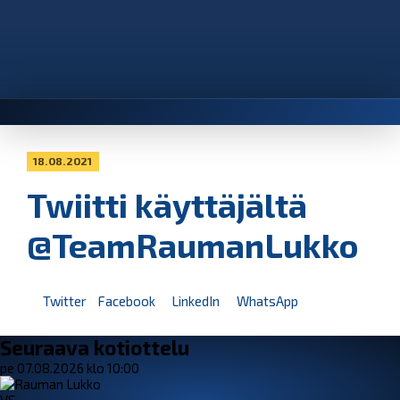
18.08.2021
Twiitti käyttäjältä
@TeamRaumanLukko
Twitter
Facebook
LinkedIn
WhatsApp
Seuraava kotiottelu
pe 07.08.2026 klo 10:00