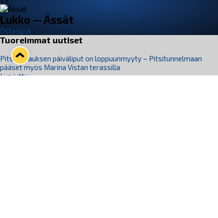
VS
Lukko — Ässät
Osta liput
Tuoreimmat uutiset
Pitsiturnauksen päiväliput on loppuunmyyty – Pitsitunnelmaan
pääset myös Marina Vistan terassilla
Lue juttu »
Lukko ja pirkanmaalainen vaatevalmistaja Nousu yhteistyöhön
Lue juttu »
Aapo Vanninen Nuorten Leijonien mukana
Lue juttu »
Rauman Lukko Oy on ostanut Marina Vista Oy:n liiketoiminnan
Raumalta
Lue juttu »
Varausviikonloppu oli kiireinen Jakub Florisille
Lue juttu »
Seuraa Lukkoa somessa