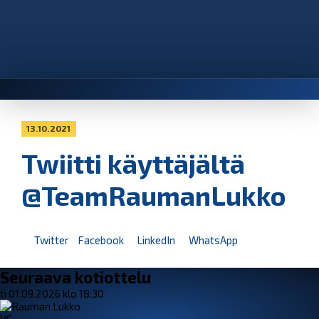
13.10.2021
Twiitti käyttäjältä
@TeamRaumanLukko
Twitter
Facebook
LinkedIn
WhatsApp
Seuraava kotiottelu
ti 01.09.2026 klo 18:30