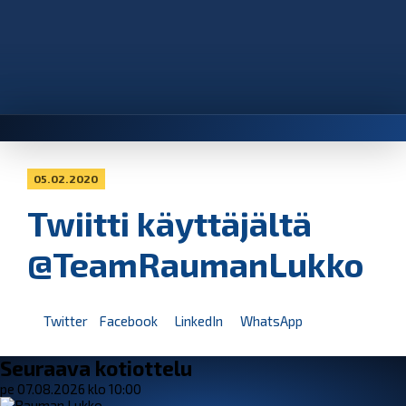
05.02.2020
Twiitti käyttäjältä
@TeamRaumanLukko
Twitter
Facebook
LinkedIn
WhatsApp
Seuraava kotiottelu
pe 07.08.2026 klo 10:00