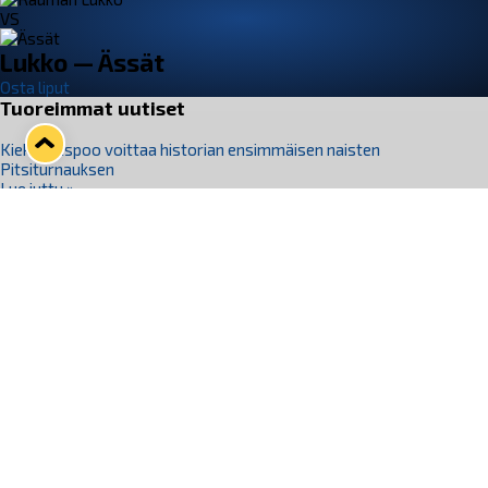
VS
Lukko — Ässät
Osta liput
Tuoreimmat uutiset
Kiekko-Espoo voittaa historian ensimmäisen naisten
Pitsiturnauksen
Lue juttu »
Pitsiturnauksen päiväliput on loppuunmyyty – Pitsitunnelmaan
pääset myös Marina Vistan terassilla
Lue juttu »
Lukko ja pirkanmaalainen vaatevalmistaja Nousu yhteistyöhön
Lue juttu »
Aapo Vanninen Nuorten Leijonien mukana
Lue juttu »
Rauman Lukko Oy on ostanut Marina Vista Oy:n liiketoiminnan
Raumalta
Lue juttu »