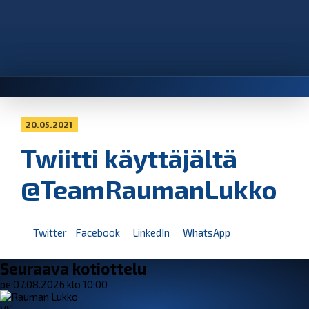
20.05.2021
Twiitti käyttäjältä
@TeamRaumanLukko
Twitter
Facebook
LinkedIn
WhatsApp
Seuraava kotiottelu
pe 07.08.2026 klo 10:00