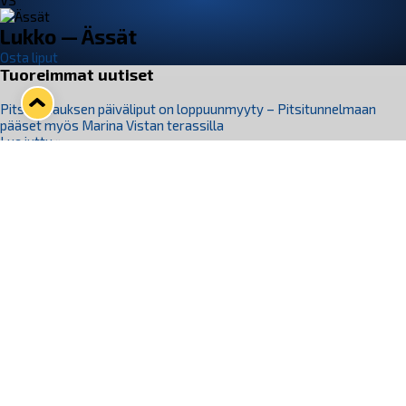
VS
Lukko — Ässät
Osta liput
Tuoreimmat uutiset
Pitsiturnauksen päiväliput on loppuunmyyty – Pitsitunnelmaan
pääset myös Marina Vistan terassilla
Lue juttu »
Lukko ja pirkanmaalainen vaatevalmistaja Nousu yhteistyöhön
Lue juttu »
Aapo Vanninen Nuorten Leijonien mukana
Lue juttu »
Rauman Lukko Oy on ostanut Marina Vista Oy:n liiketoiminnan
Raumalta
Lue juttu »
Varausviikonloppu oli kiireinen Jakub Florisille
Lue juttu »
Seuraa Lukkoa somessa