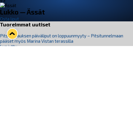
VS
Lukko — Ässät
Osta liput
Tuoreimmat uutiset
Pitsiturnauksen päiväliput on loppuunmyyty – Pitsitunnelmaan
pääset myös Marina Vistan terassilla
Lue juttu »
Lukko ja pirkanmaalainen vaatevalmistaja Nousu yhteistyöhön
Lue juttu »
Aapo Vanninen Nuorten Leijonien mukana
Lue juttu »
Rauman Lukko Oy on ostanut Marina Vista Oy:n liiketoiminnan
Raumalta
Lue juttu »
Varausviikonloppu oli kiireinen Jakub Florisille
Lue juttu »
Seuraa Lukkoa somessa