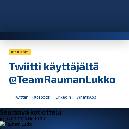
18.10.2019
Twiitti käyttäjältä
@TeamRaumanLukko
Twitter
Facebook
LinkedIn
WhatsApp
Seuraava kotiottelu
pe 07.08.2026 klo 10:00