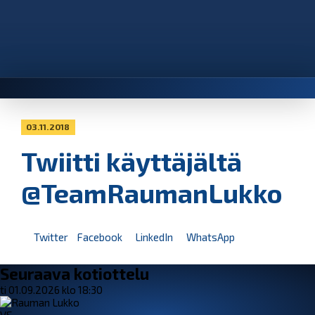
03.11.2018
Twiitti käyttäjältä
@TeamRaumanLukko
Twitter
Facebook
LinkedIn
WhatsApp
Seuraava kotiottelu
ti 01.09.2026 klo 18:30