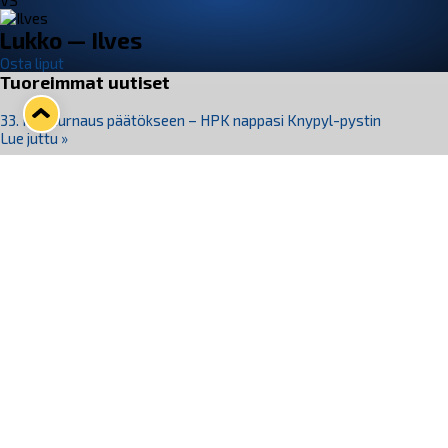
VS
Lukko — Ilves
Osta liput
Tuoreimmat uutiset
33. Pitsiturnaus päätökseen – HPK nappasi Knypyl-pystin
Lue juttu »
Otteluliput juhlakaudelle 26–27 nyt myynnissä!
Lue juttu »
Kiekko-Espoo voittaa historian ensimmäisen naisten
Pitsiturnauksen
Lue juttu »
Pitsiturnauksen päiväliput on loppuunmyyty – Pitsitunnelmaan
pääset myös Marina Vistan terassilla
Lue juttu »
Lukko ja pirkanmaalainen vaatevalmistaja Nousu yhteistyöhön
Lue juttu »
Seuraa Lukkoa somessa