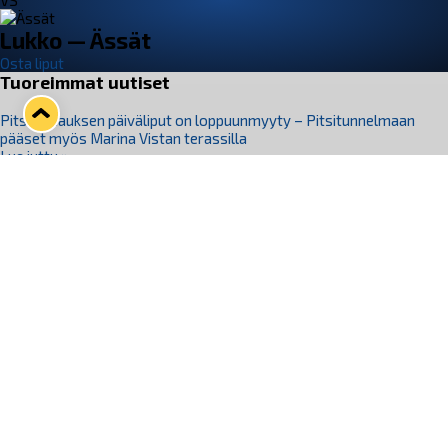
VS
Lukko — Ässät
Osta liput
Tuoreimmat uutiset
Pitsiturnauksen päiväliput on loppuunmyyty – Pitsitunnelmaan
pääset myös Marina Vistan terassilla
Lue juttu »
Lukko ja pirkanmaalainen vaatevalmistaja Nousu yhteistyöhön
Lue juttu »
Aapo Vanninen Nuorten Leijonien mukana
Lue juttu »
Rauman Lukko Oy on ostanut Marina Vista Oy:n liiketoiminnan
Raumalta
Lue juttu »
Varausviikonloppu oli kiireinen Jakub Florisille
Lue juttu »
Seuraa Lukkoa somessa