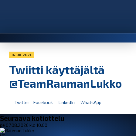
16.08.2021
Twiitti käyttäjältä
@TeamRaumanLukko
Twitter
Facebook
LinkedIn
WhatsApp
Seuraava kotiottelu
pe 07.08.2026 klo 10:00