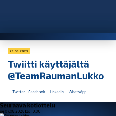
25.03.2023
Twiitti käyttäjältä
@TeamRaumanLukko
Twitter
Facebook
LinkedIn
WhatsApp
Seuraava kotiottelu
pe 07.08.2026 klo 10:00