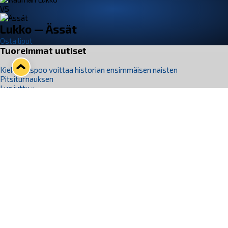
VS
Lukko — Ässät
Osta liput
Tuoreimmat uutiset
Kiekko-Espoo voittaa historian ensimmäisen naisten
Pitsiturnauksen
Lue juttu »
Pitsiturnauksen päiväliput on loppuunmyyty – Pitsitunnelmaan
pääset myös Marina Vistan terassilla
Lue juttu »
Lukko ja pirkanmaalainen vaatevalmistaja Nousu yhteistyöhön
Lue juttu »
Aapo Vanninen Nuorten Leijonien mukana
Lue juttu »
Rauman Lukko Oy on ostanut Marina Vista Oy:n liiketoiminnan
Raumalta
Lue juttu »