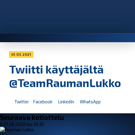
01.03.2021
Twiitti käyttäjältä
@TeamRaumanLukko
Twitter
Facebook
LinkedIn
WhatsApp
Seuraava kotiottelu
ti 01.09.2026 klo 18:30