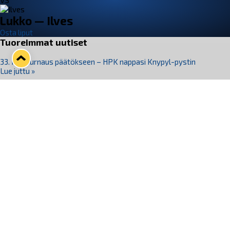
VS
Lukko — Ilves
Osta liput
Tuoreimmat uutiset
33. Pitsiturnaus päätökseen – HPK nappasi Knypyl-pystin
Lue juttu »
Otteluliput juhlakaudelle 26–27 nyt myynnissä!
Lue juttu »
Kiekko-Espoo voittaa historian ensimmäisen naisten
Pitsiturnauksen
Lue juttu »
Pitsiturnauksen päiväliput on loppuunmyyty – Pitsitunnelmaan
pääset myös Marina Vistan terassilla
Lue juttu »
Lukko ja pirkanmaalainen vaatevalmistaja Nousu yhteistyöhön
Lue juttu »
Seuraa Lukkoa somessa