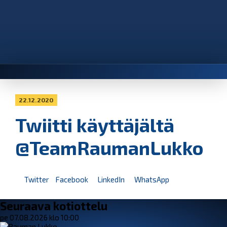
22.12.2020
Twiitti käyttäjältä
@TeamRaumanLukko
Twitter
Facebook
LinkedIn
WhatsApp
Seuraava kotiottelu
pe 07.08.2026 klo 10:00