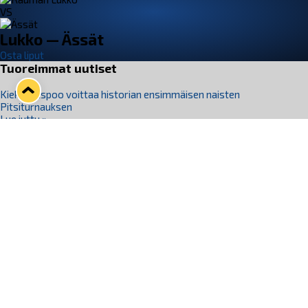
VS
Lukko — Ässät
Osta liput
Tuoreimmat uutiset
Kiekko-Espoo voittaa historian ensimmäisen naisten
Pitsiturnauksen
Lue juttu »
Pitsiturnauksen päiväliput on loppuunmyyty – Pitsitunnelmaan
pääset myös Marina Vistan terassilla
Lue juttu »
Lukko ja pirkanmaalainen vaatevalmistaja Nousu yhteistyöhön
Lue juttu »
Aapo Vanninen Nuorten Leijonien mukana
Lue juttu »
Rauman Lukko Oy on ostanut Marina Vista Oy:n liiketoiminnan
Raumalta
Lue juttu »