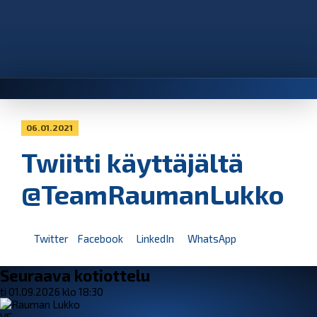
06.01.2021
Twiitti käyttäjältä
@TeamRaumanLukko
Twitter
Facebook
LinkedIn
WhatsApp
Seuraava kotiottelu
ti 01.09.2026 klo 18:30