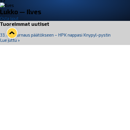
VS
Lukko — Ilves
Osta liput
Tuoreimmat uutiset
33. Pitsiturnaus päätökseen – HPK nappasi Knypyl-pystin
Lue juttu »
Otteluliput juhlakaudelle 26–27 nyt myynnissä!
Lue juttu »
Kiekko-Espoo voittaa historian ensimmäisen naisten
Pitsiturnauksen
Lue juttu »
Pitsiturnauksen päiväliput on loppuunmyyty – Pitsitunnelmaan
pääset myös Marina Vistan terassilla
Lue juttu »
Lukko ja pirkanmaalainen vaatevalmistaja Nousu yhteistyöhön
Lue juttu »
Seuraa Lukkoa somessa