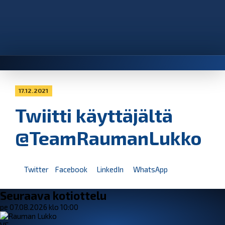
17.12.2021
Twiitti käyttäjältä
@TeamRaumanLukko
Twitter
Facebook
LinkedIn
WhatsApp
Seuraava kotiottelu
pe 07.08.2026 klo 10:00