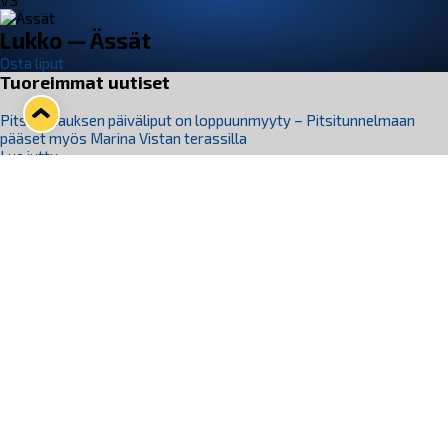
VS
Lukko — Ässät
Osta liput
Tuoreimmat uutiset
Pitsiturnauksen päiväliput on loppuunmyyty – Pitsitunnelmaan
pääset myös Marina Vistan terassilla
Lue juttu »
Lukko ja pirkanmaalainen vaatevalmistaja Nousu yhteistyöhön
Lue juttu »
Aapo Vanninen Nuorten Leijonien mukana
Lue juttu »
Rauman Lukko Oy on ostanut Marina Vista Oy:n liiketoiminnan
Raumalta
Lue juttu »
Varausviikonloppu oli kiireinen Jakub Florisille
Lue juttu »
Seuraa Lukkoa somessa