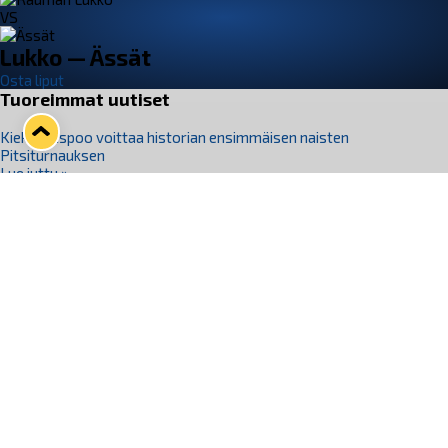
VS
Lukko — Ässät
Osta liput
Tuoreimmat uutiset
Kiekko-Espoo voittaa historian ensimmäisen naisten
Pitsiturnauksen
Lue juttu »
Pitsiturnauksen päiväliput on loppuunmyyty – Pitsitunnelmaan
pääset myös Marina Vistan terassilla
Lue juttu »
Lukko ja pirkanmaalainen vaatevalmistaja Nousu yhteistyöhön
Lue juttu »
Aapo Vanninen Nuorten Leijonien mukana
Lue juttu »
Rauman Lukko Oy on ostanut Marina Vista Oy:n liiketoiminnan
Raumalta
Lue juttu »