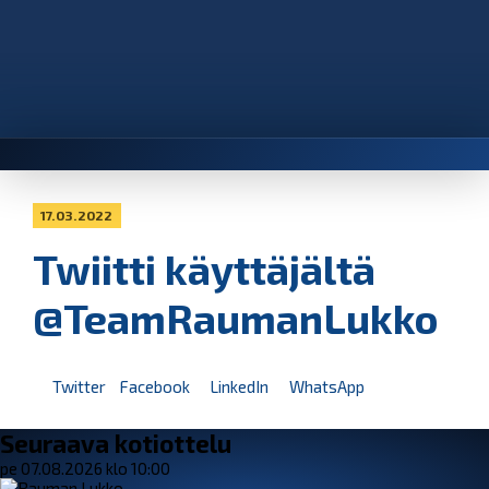
17.03.2022
Twiitti käyttäjältä
@TeamRaumanLukko
Twitter
Facebook
LinkedIn
WhatsApp
Seuraava kotiottelu
pe 07.08.2026 klo 10:00