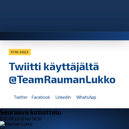
17.10.2022
Twiitti käyttäjältä
@TeamRaumanLukko
Twitter
Facebook
LinkedIn
WhatsApp
Seuraava kotiottelu
ti 01.09.2026 klo 18:30