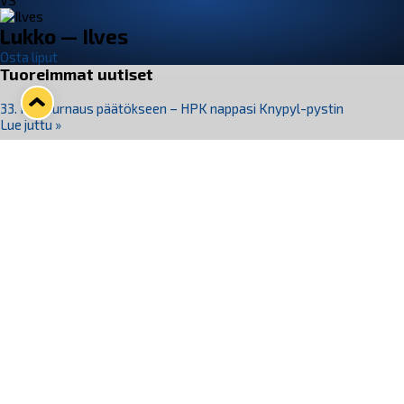
VS
Lukko — Ilves
Osta liput
Tuoreimmat uutiset
33. Pitsiturnaus päätökseen – HPK nappasi Knypyl-pystin
Lue juttu »
Otteluliput juhlakaudelle 26–27 nyt myynnissä!
Lue juttu »
Kiekko-Espoo voittaa historian ensimmäisen naisten
Pitsiturnauksen
Lue juttu »
Pitsiturnauksen päiväliput on loppuunmyyty – Pitsitunnelmaan
pääset myös Marina Vistan terassilla
Lue juttu »
Lukko ja pirkanmaalainen vaatevalmistaja Nousu yhteistyöhön
Lue juttu »
Seuraa Lukkoa somessa