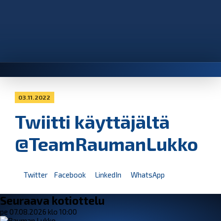
03.11.2022
Twiitti käyttäjältä
@TeamRaumanLukko
Twitter
Facebook
LinkedIn
WhatsApp
Seuraava kotiottelu
pe 07.08.2026 klo 10:00