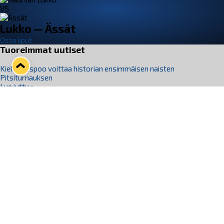
VS
Lukko — Ässät
Osta liput
Tuoreimmat uutiset
Kiekko-Espoo voittaa historian ensimmäisen naisten
Pitsiturnauksen
Lue juttu »
Pitsiturnauksen päiväliput on loppuunmyyty – Pitsitunnelmaan
pääset myös Marina Vistan terassilla
Lue juttu »
Lukko ja pirkanmaalainen vaatevalmistaja Nousu yhteistyöhön
Lue juttu »
Aapo Vanninen Nuorten Leijonien mukana
Lue juttu »
Rauman Lukko Oy on ostanut Marina Vista Oy:n liiketoiminnan
Raumalta
Lue juttu »