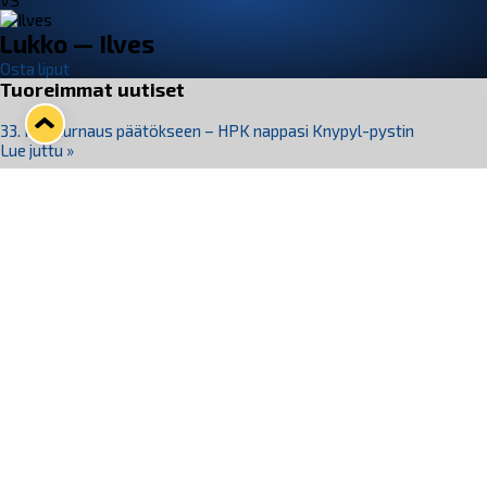
VS
Lukko — Ilves
Osta liput
Tuoreimmat uutiset
33. Pitsiturnaus päätökseen – HPK nappasi Knypyl-pystin
Lue juttu »
Otteluliput juhlakaudelle 26–27 nyt myynnissä!
Lue juttu »
Kiekko-Espoo voittaa historian ensimmäisen naisten
Pitsiturnauksen
Lue juttu »
Pitsiturnauksen päiväliput on loppuunmyyty – Pitsitunnelmaan
pääset myös Marina Vistan terassilla
Lue juttu »
Lukko ja pirkanmaalainen vaatevalmistaja Nousu yhteistyöhön
Lue juttu »
Seuraa Lukkoa somessa