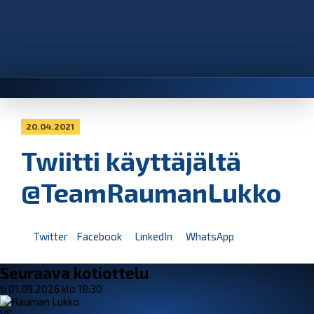
20.04.2021
Twiitti käyttäjältä
@TeamRaumanLukko
Twitter
Facebook
LinkedIn
WhatsApp
Seuraava kotiottelu
ti 01.09.2026 klo 18:30